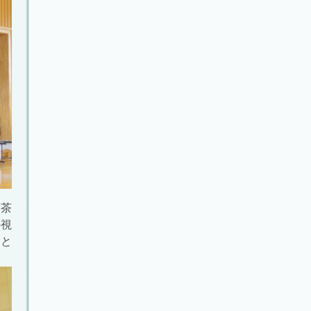
茶
の視
たと
。