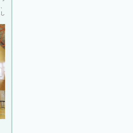
て、
揮し