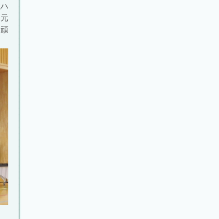
ハ
る元
も頑