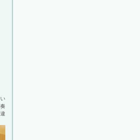
い
合奏
は違