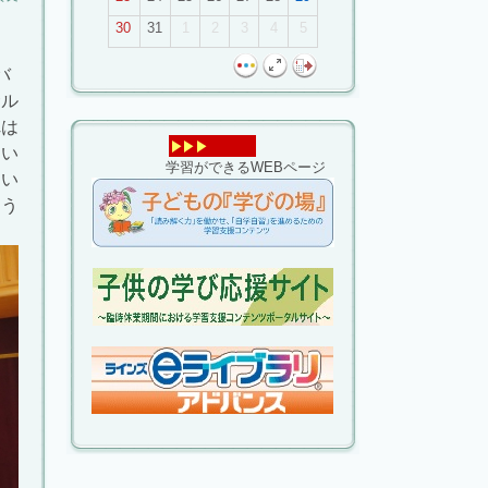
30
31
1
2
3
4
5
バ
サル
れは
てい
学習ができるWEBページ
てい
よう