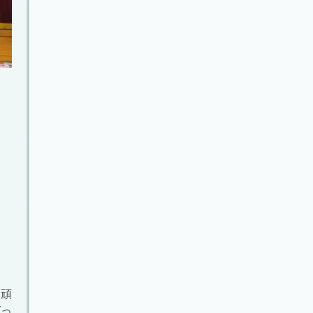
に頑
ばっ