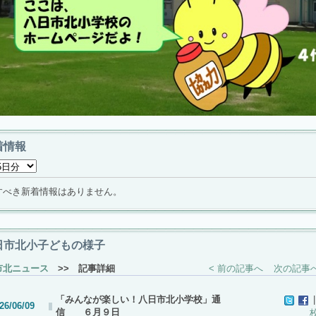
着情報
すべき新着情報はありません。
日市北小子どもの様子
市北ニュース
>> 記事詳細
< 前の記事へ
次の記事へ
「みんなが楽しい！八日市北小学校」通
|
26/06/09
信 ６月９日