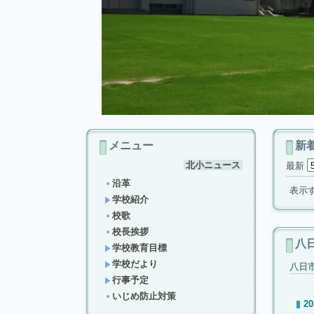
メニュー
新
北小ニュース
最新
沿革
表示
学校紹介
校歌
校長挨拶
八
学校教育目標
学校だより
八日
行事予定
いじめ防止対策
20