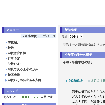
メニュー
新着情報
玉緒小学校トップページ
最新
学校紹介
表示すべき新着情報はありま
校歌
学校教育目標
今年度の学校の様子
行事予定
令和７年度学校の様子
学校だより
写真で見る玉小の歩み
校区全景
学校いじめ防止基本方針
2026/03/24
３月２４
カウンタ
無事に修了式を迎えら
どの学年の子どもたち
あなたは
人目です。
この１年間、保護者の