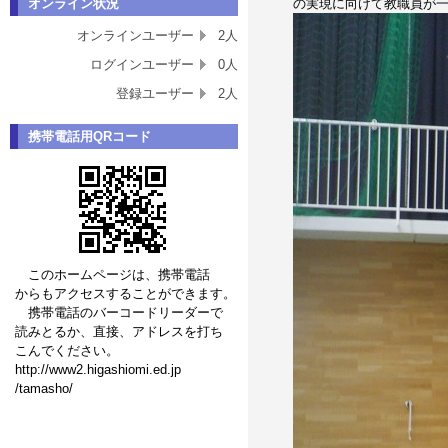
オンライン状況
の実現に向けて教職員が
オンラインユーザー
2人
ログインユーザー
0人
登録ユーザー
2人
携帯電話用QRコード
このホームページは、携帯電話
からも
アクセスすることができます。
携帯電話のバーコードリーダーで
読み
とるか、直接、アドレスを打ち
こ
んでくだ
さい。
http:
//www2.
higashiomi.ed.jp
/tamasho/