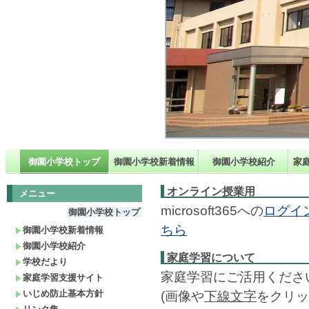
御園小学校トップ
御園小学校新着情報
御園小学校紹介
家
オンライン授業用
メニュー
microsoft365への
ログイ
御園小学校トップ
ちら
御園小学校新着情報
御園小学校紹介
家庭学習について
学校だより
家庭学習にご活用くださ
家庭学習支援サイト
いじめ防止基本方針
(画像や
下線文字
をクリッ