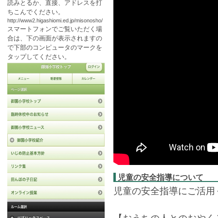
読みとるか、直接、アドレスを打
ち
こんでください。
http://www2.higashiomi.ed.jp/misonosho/
スマートフォンでご覧いただく場
合は、下の画面が表示されますの
で下部のコンピュータのマークを
タップしてください。
児童の安全指導について
児童の安全指導にご活用