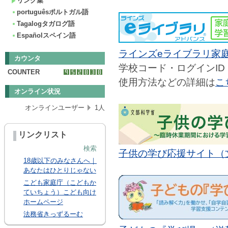
リンク集
portuguêsポルトガル語
Tagalogタガログ語
Españolスペイン語
ラインズeライブラリ家
カウンタ
学校コード・ログインI
COUNTER
使用方法などの詳細は
こ
オンライン状況
オンラインユーザー
1人
リンクリスト
検索
子供の学び応援サイト（
18歳以下のみなさんへ｜
あなたはひとりじゃない
こども家庭庁（こどもか
ていちょう）こども向け
ホームページ
法務省きっずるーむ