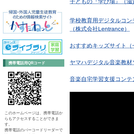
子どもの『学び場』（滋
学校教育用デジタルコン
（株式会社Lentrance）
おすすめキッズサイト（
ヤマハデジタル音楽教材ソ
携帯電話用QRコード
音楽自宅学習支援コンテ
このホームページは、携帯電話
か
らもアクセスすることができま
す。
携帯電話のバーコードリーダーで