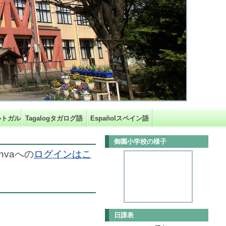
ポルトガル語
Tagalogタガログ語
Españolスペイン語
御園小学校の様子
nvaへの
ログインはこ
日課表