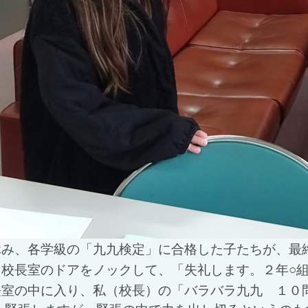
休み、各学級の「九九検定」に合格した子たちが、最
校長室のドアをノックして、「失礼します。２年○組
長室の中に入り、私（校長）の「バラバラ九九 １０