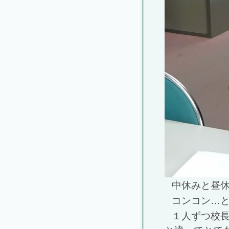
中休みと昼
コンコン…と
１人ずつ校