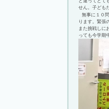
と違ってとて
せん。子ども
無事に１０
ります。緊張
また挑戦しに
っても今学期