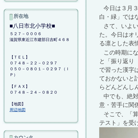
今日は３月
所在地
白・緑」では
■八日市北小学校■
さて、いよ
５２７－０００６
た。今日はオ
滋賀県東近江市建部日吉町４６８
る凛とした表
この時期に
【ＴＥＬ】
と「振り返り
０７４８－２２－０２９７
０５０－０８０１－０２９７（Ｉ
で習った漢字
Ｐ）
ておかないと
らどんどんし
【ＦＡＸ】
０７４８－２４－０８２０
中でも、絶
【地図】
意・苦手に関
周辺地図
そこで、「
テスト」を受
カウンタ