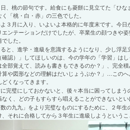
３日、桃の節句です。給食にも菱餅に見立てた「ひな
なく「桃・白・赤」の三色でした。
いよ３月に入り、いよいよ本格的に年度末です。今日
リエンテーションだけでしたが、卒業生の顔つきや姿
情でした。
なると、進学・進級を意識するようになり、少し浮足
（確認）」してほしいのは、今の学年の「学習」はし
は全部覚えて、読みも書きもできるのか？」、完全積
計算や図形などの理解はだいじょうぶか？」…このへ
んどくなってきます。
対に完璧にしておかないと、後々本当に困ってしまう
係なく、どの子もすらすら唱えることができないとい
算数の九九」をより完璧なものにするために、２年生
け、それに合格してから３年生に進級しようというこ