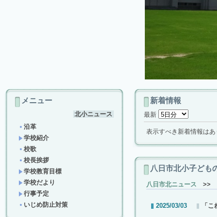
メニュー
新着情報
北小ニュース
最新
沿革
表示すべき新着情報はあ
学校紹介
校歌
校長挨拶
八日市北小子ども
学校教育目標
学校だより
八日市北ニュース
>> 
行事予定
いじめ防止対策
2025/03/03
「こ