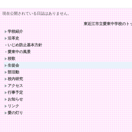
現在公開されている日誌はありません。
東近江市立愛東中学校のト
学校紹介
沿革史
いじめ防止基本方針
愛東中の風景
校歌
生徒会
部活動
校内研究
アクセス
行事予定
お知らせ
リンク
愛の灯り