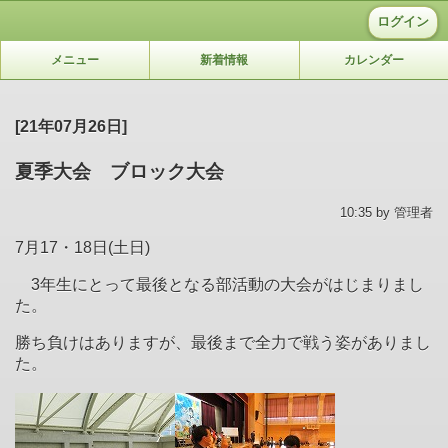
ログイン
メニュー
新着情報
カレンダー
[21年07月26日]
夏季大会 ブロック大会
10:35 by 管理者
7
月
17
・
18
日
(
土日
)
3
年生にとって最後となる部活動の大会がはじまりまし
た。
勝ち負けはありますが、最後まで全力で戦う姿がありまし
た。