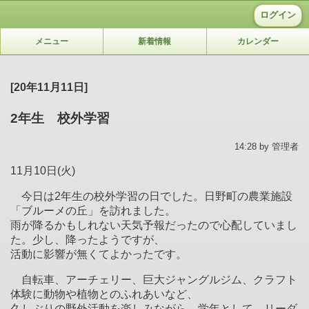
ログイン
メニュー
新着情報
カレンダー
[20年11月11日]
2年生 校外学習
14:28 by 管理者
11
月
10
日
(
火
)
今日は
2
年生の校外学習の日でした。日野町の農業施設
「ブルーメの丘」を訪れました。
雨が降るかもしれない天気予報だったので心配していまし
た。少し、降ったようですが、
活動に影響が無くてよかったです。
自転車、アーチェリー、巨大ジャングルジム、クラフト
体験に動物や植物とのふれあいなど、
久しぶりの野外活動を楽しみながら、学年として、リーダ