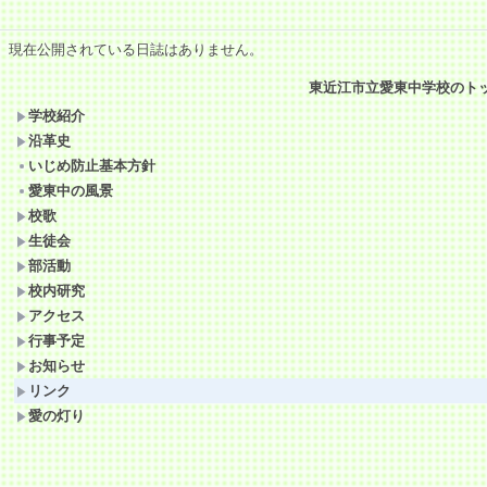
現在公開されている日誌はありません。
東近江市立愛東中学校のト
学校紹介
沿革史
いじめ防止基本方針
愛東中の風景
校歌
生徒会
部活動
校内研究
アクセス
行事予定
お知らせ
リンク
愛の灯り