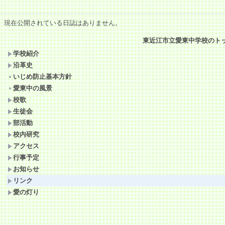
現在公開されている日誌はありません。
東近江市立愛東中学校のト
学校紹介
沿革史
いじめ防止基本方針
愛東中の風景
校歌
生徒会
部活動
校内研究
アクセス
行事予定
お知らせ
リンク
愛の灯り