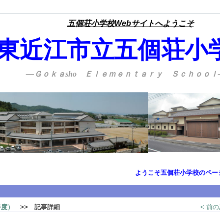
五個荘小学校Webサイトへようこそ
東近江市立五個荘小
―Ｇｏｋａsho Ｅｌｅｍｅｎｔａｒｙ Ｓｃｈｏｏｌ
ようこそ五個荘小学校のページへ
年度）
>> 記事詳細
< 前