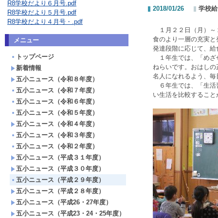
R8学校だより６月号.pdf
2018/01/26
学校給
R8学校だより５月号.pdf
R8学校だより４月号・.pdf
１月２２日（月）～２
食のより一層の充実と
メニュー
発達段階に応じて、給
トップページ
１年生では、「めざせ
ねらいです。おはしの
新着情報
名人になれるよう、毎
五小ニュース（令和８年度）
６年生では、「生活習
五小ニュース（令和７年度）
い生活を比較すること
五小ニュース（令和６年度）
五小ニュース（令和５年度）
五小ニュース（令和４年度）
五小ニュース（令和３年度）
五小ニュース（令和２年度）
五小ニュース（平成３１年度）
五小ニュース（平成３０年度）
五小ニュース（平成２９年度）
五小ニュース（平成２８年度）
五小ニュース（平成26・27年度）
五小ニュース（平成23・24・25年度）