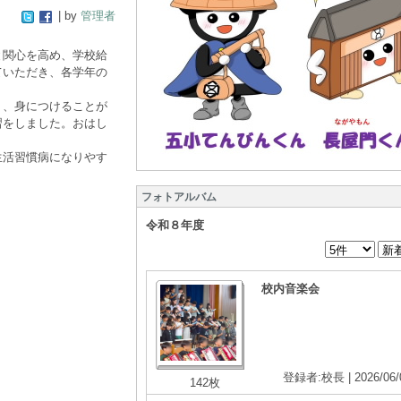
| by
管理者
と関心を高め、学校給
ていただき、各学年の
り、身につけることが
習をしました。おはし
生活習慣病になりやす
フォトアルバム
令和８年度
校内音楽会
登録者:校長 | 2026/06/
142枚