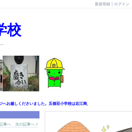
新規登録
ログイン
学校
―
お越しくださいました。五個荘小学校は近江商人のふるさと滋賀県東近江市に
の記事へ
次の記事へ >