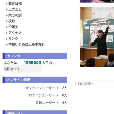
教育目標
三方よし
六心の訓
校歌
沿革史
アクセス
リンク
学校いじめ防止基本方針
カウンタ
あなたは
人目の
訪問者です。
オンライン状況
< 前の記事へ
オンラインユーザー
2人
ログインユーザー
0人
登録ユーザー
4人
携帯サイト