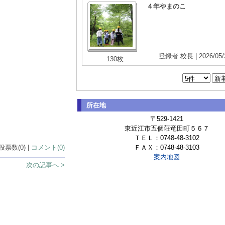
４年やまのこ
登録者:校長 | 2026/05/
130枚
所在地
〒529-1421
東近江市五個荘竜田町５６７
ＴＥＬ：0748-48-3102
 投票数(0) |
コメント(0)
ＦＡＸ：0748-48-3103
案内地図
次の記事へ >